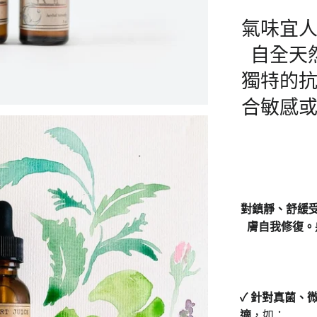
氣味宜
自全天
獨特的
合敏感
對鎮靜、舒緩
膚自我修復。
✓ 針對真菌、
適
，如：