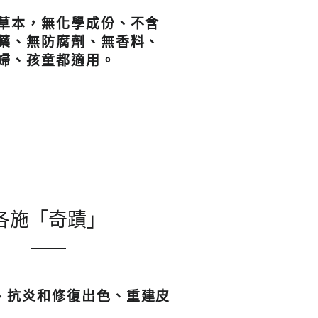
草本，
無化學成份、不含
藥、無防腐劑、無香料、
婦、孩童都適用
。
各施「奇蹟」
、
抗炎和修復
出色
、
重建皮