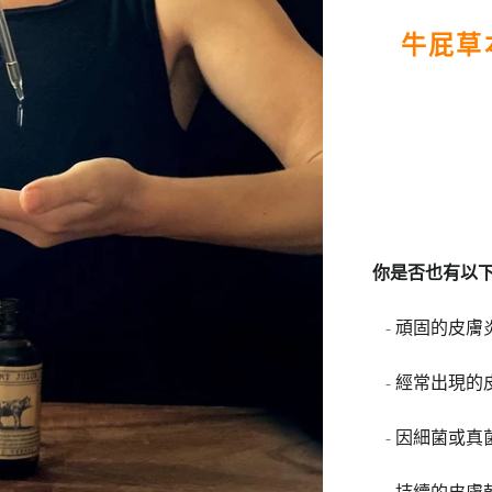
牛屁草
你是否也有以
- 頑固的皮膚
- 經常出現的
- 因細菌或真