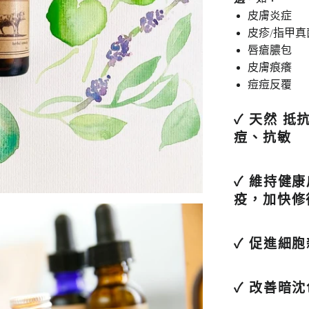
皮膚炎症
皮疹/指甲真
唇瘡膿包
皮膚痕癢
痘痘反覆
✓ 天然
抵
痘
、
抗敏
✓ 維持健
疫，加快修
✓
促進細胞
✓
改善暗沈