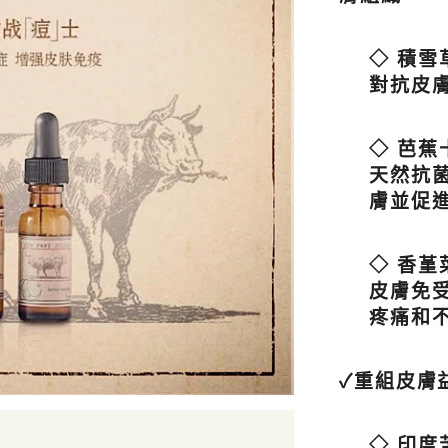
◇ 積
對抗皮
◇ 芭
天然抗
膚並促
◇ 香
皮膚免
疼痛和
✓重組皮膚
◇ 印