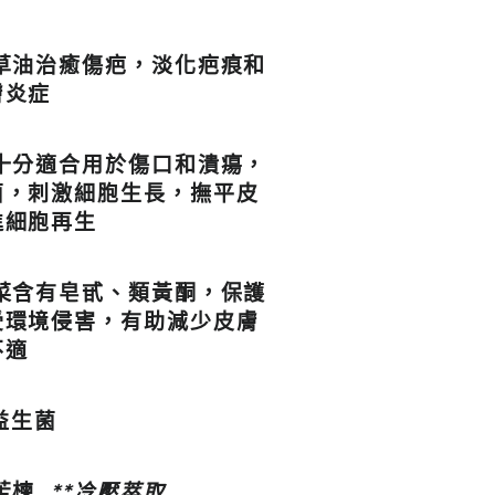
雪草油治癒傷疤，淡化疤痕和
膚炎症
蕉十分適合用於傷口和潰瘍，
菌，刺激細胞生長，撫平皮
進細胞再生
堇菜含有皂甙、類黃酮，保護
受環境侵害，有助減少皮膚
不適
益生菌
度苦楝
**冷壓萃取