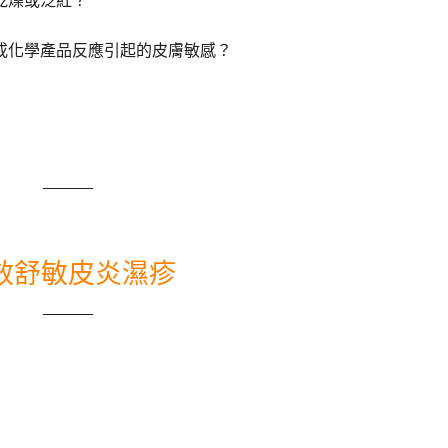
乾燥或泛紅？
或化學產品反應引起的皮膚敏感？
效舒敏皮炎濕疹