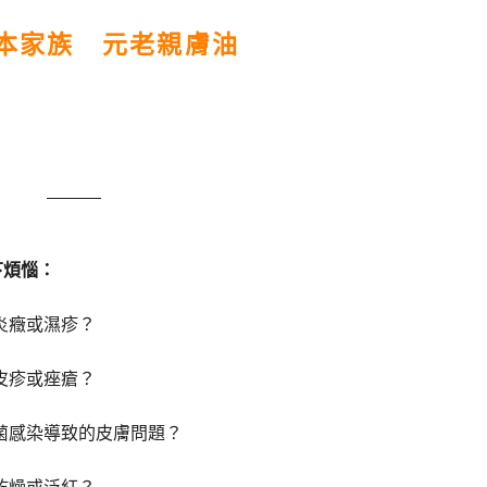
本家族 元老親膚油
下煩惱：
炎癥或濕疹？
皮疹或痤瘡？
菌感染導致的皮膚問題？