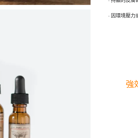
- 持續的皮膚
- 因環境壓力
強