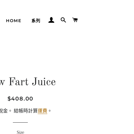
登入
搜尋
購物車
HOME
系列
w Fart Juice
定
售
$408.00
價
價
稅金。 結帳時計算
運費
。
Size