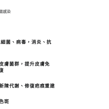
菌感染
抗細菌、病毒
，
消炎、抗
康皮膚菌群，提升皮膚免
復
新陳代謝、修復疤痕重建
色斑